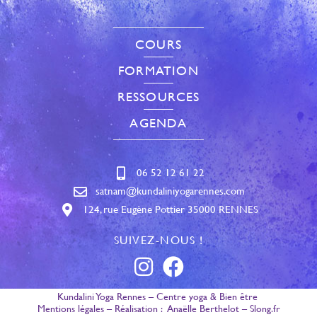
COURS
FORMATION
RESSOURCES
AGENDA
06 52 12 61 22
satnam@kundaliniyogarennes.com
124, rue Eugène Pottier 35000 RENNES
SUIVEZ-NOUS !
Kundalini Yoga Rennes – Centre yoga & Bien être
Mentions légales
– Réalisation :
Anaëlle Berthelot
–
Slong.fr